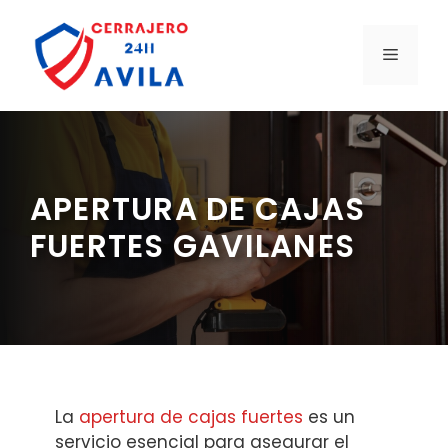
Saltar
al
MENÚ
contenido
APERTURA DE CAJAS
FUERTES GAVILANES
La
apertura de cajas fuertes
es un
servicio esencial para asegurar el