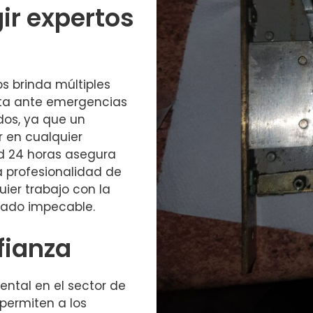
gir expertos
s brinda múltiples
esta ante emergencias
dos, ya que un
r en cualquier
d 24 horas asegura
a profesionalidad de
uier trabajo con la
bado impecable.
fianza
ental en el sector de
 permiten a los