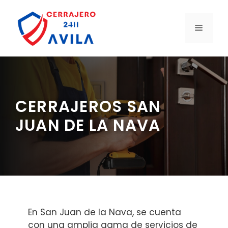
Saltar
al
MENÚ
contenido
CERRAJEROS SAN
JUAN DE LA NAVA
En San Juan de la Nava, se cuenta
con una amplia gama de servicios de