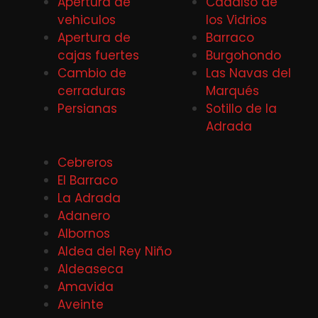
Apertura de
Cadalso de
vehiculos
los Vidrios
Apertura de
Barraco
cajas fuertes
Burgohondo
Cambio de
Las Navas del
cerraduras
Marqués
Persianas
Sotillo de la
Adrada
Cebreros
El Barraco
La Adrada
Adanero
Albornos
Aldea del Rey Niño
Aldeaseca
Amavida
Aveinte