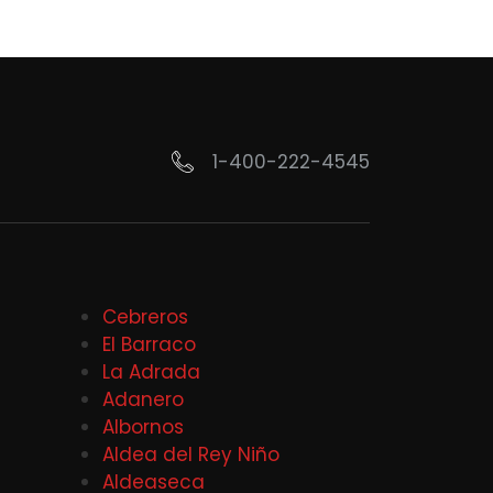
1-400-222-4545
Cebreros
El Barraco
La Adrada
Adanero
Albornos
Aldea del Rey Niño
Aldeaseca