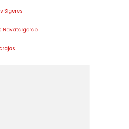
s Sigeres
s Navatalgordo
Barajas