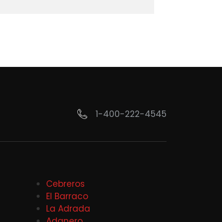
1-400-222-4545
Cebreros
El Barraco
La Adrada
Adanero