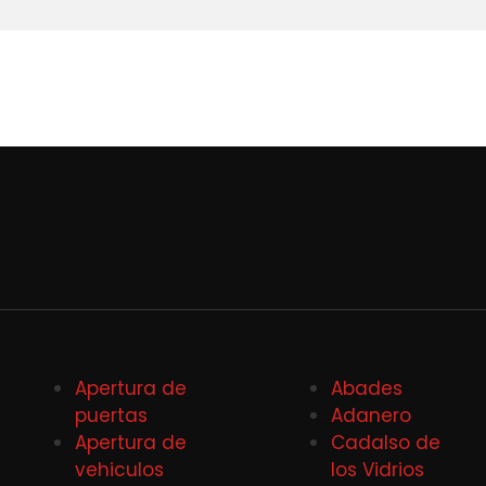
Apertura de
Abades
puertas
Adanero
Apertura de
Cadalso de
vehiculos
los Vidrios