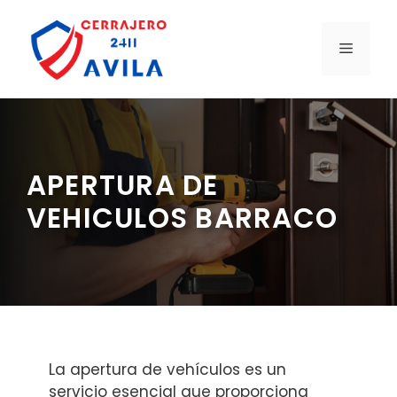
Saltar
al
MENÚ
contenido
APERTURA DE
VEHICULOS BARRACO
La apertura de vehículos es un
servicio esencial que proporciona