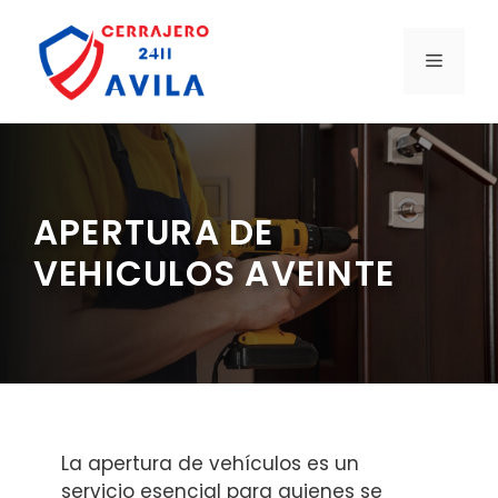
Saltar
al
MENÚ
contenido
APERTURA DE
VEHICULOS AVEINTE
La apertura de vehículos es un
servicio esencial para quienes se