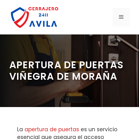
Saltar
al
MENÚ
contenido
APERTURA DE PUERTAS
VIÑEGRA DE MORAÑA
La
apertura de puertas
es un servicio
esencial que asegura el acceso