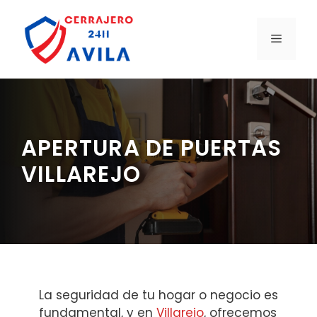
Saltar
al
MENÚ
contenido
APERTURA DE PUERTAS
VILLAREJO
La seguridad de tu hogar o negocio es
fundamental, y en
Villarejo
, ofrecemos