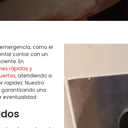
 emergencia, como el
ntal contar con un
iciente. En
nes rápidas y
uertas
, atendiendo a
r rapidez. Nuestro
s, garantizando una
r eventualidad.
ados