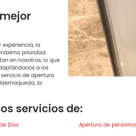
 mejor
experiencia, la
 máxima prioridad.
an en nosotros, lo que
daptándonos a los
 servicio de apertura
Valdemaqueda, la
s servicios de:
 de Dios
Apertura de persianas