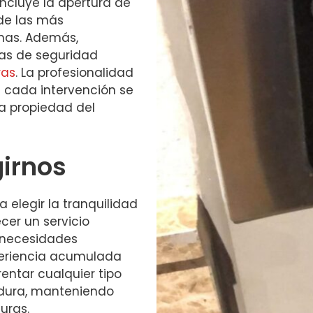
ncluye la apertura de
sde las más
nas. Además,
mas de seguridad
ras
. La profesionalidad
 cada intervención se
la propiedad del
girnos
a elegir la tranquilidad
cer un servicio
 necesidades
xperiencia acumulada
entar cualquier tipo
adura, manteniendo
uras.