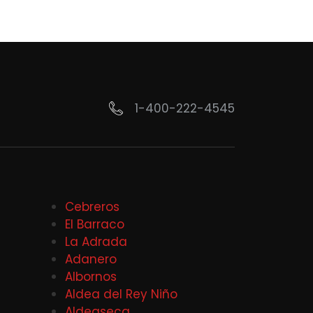
1-400-222-4545
Cebreros
El Barraco
La Adrada
Adanero
Albornos
Aldea del Rey Niño
Aldeaseca