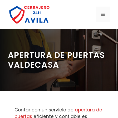
Saltar
al
MENÚ
contenido
APERTURA DE PUERTAS
VALDECASA
Contar con un servicio de
apertura de
puertas
eficiente y confiable es