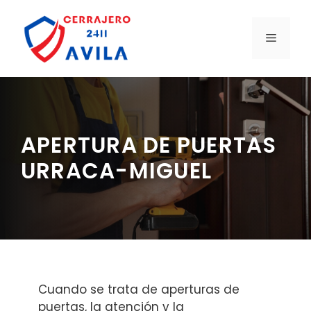
Saltar
al
MENÚ
contenido
APERTURA DE PUERTAS
URRACA-MIGUEL
Cuando se trata de aperturas de
puertas, la atención y la