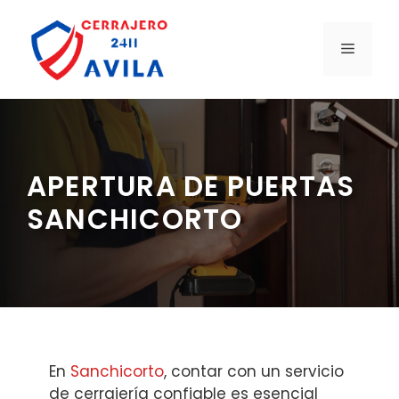
Saltar
al
MENÚ
contenido
APERTURA DE PUERTAS
SANCHICORTO
En
Sanchicorto
, contar con un servicio
de cerrajería confiable es esencial