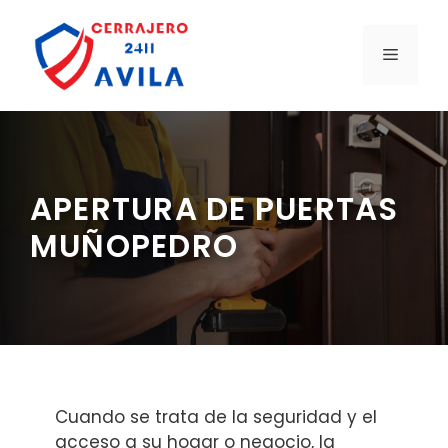
Saltar
al
MENÚ
contenido
APERTURA DE PUERTAS
MUÑOPEDRO
Cuando se trata de la seguridad y el
acceso a su hogar o negocio, la