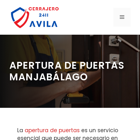
Saltar
al
MENÚ
contenido
APERTURA DE PUERTAS
MANJABÁLAGO
La
apertura de puertas
es un servicio
esencial que puede ser necesario en