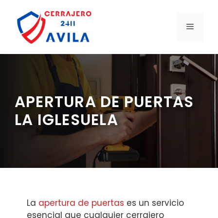
Saltar
al
MENÚ
contenido
APERTURA DE PUERTAS
LA IGLESUELA
La
apertura de puertas
es un servicio
esencial que cualquier cerrajero