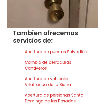
Tambien ofrecemos
servicios de:
Apertura de puertas Salvadiós
Cambio de cerraduras
Cantiveros
Apertura de vehiculos
Villafranca de la Sierra
Apertura de persianas Santo
Domingo de las Posadas