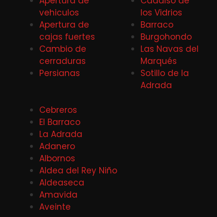
Apertura de
Cadalso de
vehiculos
los Vidrios
Apertura de
Barraco
cajas fuertes
Burgohondo
Cambio de
Las Navas del
cerraduras
Marqués
Persianas
Sotillo de la
Adrada
Cebreros
El Barraco
La Adrada
Adanero
Albornos
Aldea del Rey Niño
Aldeaseca
Amavida
Aveinte