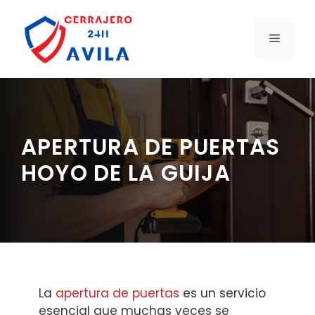
Saltar
al
MENÚ
contenido
APERTURA DE PUERTAS
HOYO DE LA GUIJA
La
apertura de puertas
es un servicio
esencial que muchas veces se