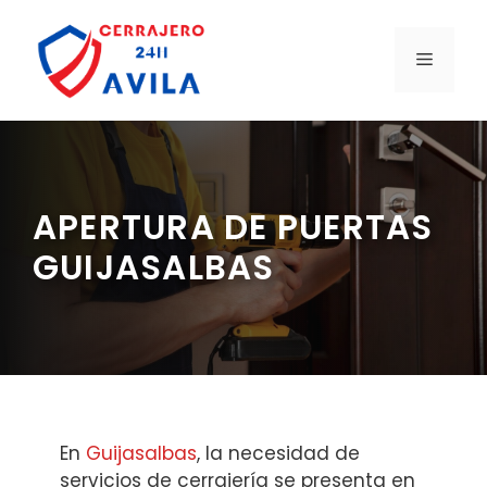
Saltar
al
MENÚ
contenido
APERTURA DE PUERTAS
GUIJASALBAS
En
Guijasalbas
, la necesidad de
servicios de cerrajería se presenta en