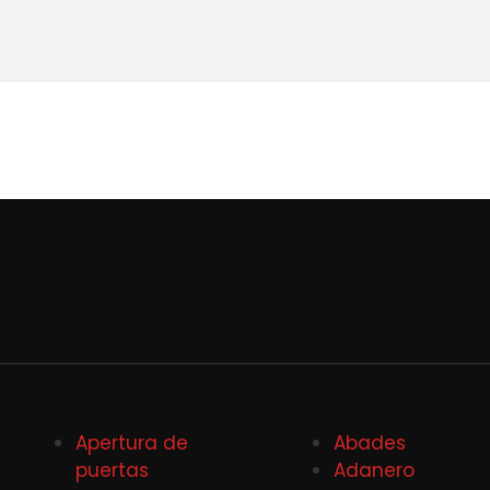
Apertura de
Abades
puertas
Adanero