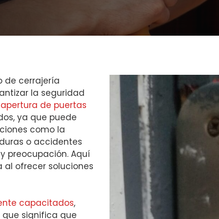
o de cerrajería
ntizar la seguridad
a
apertura de puertas
ados, ya que puede
uaciones como la
aduras o accidentes
 y preocupación. Aquí
al ofrecer soluciones
mente capacitados
,
 que significa que