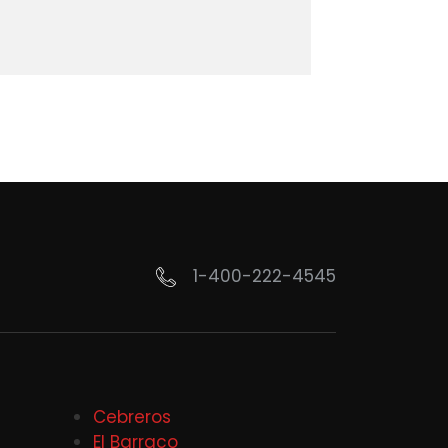
1-400-222-4545
Cebreros
El Barraco