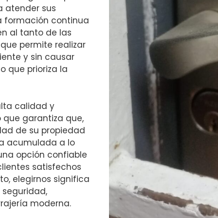
a atender sus
a formación continua
n al tanto de las
 que permite realizar
iente y sin causar
o que prioriza la
lta calidad y
o que garantiza que,
idad de su propiedad
ia acumulada a lo
 una opción confiable
clientes satisfechos
o, elegirnos significa
y seguridad,
rrajería moderna.