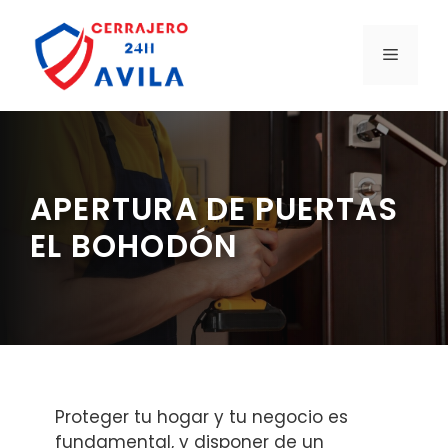
Saltar
al
MENÚ
contenido
APERTURA DE PUERTAS
EL BOHODÓN
Proteger tu hogar y tu negocio es
fundamental, y disponer de un