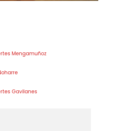
uertes Mengamuñoz
Noharre
ertes Gavilanes