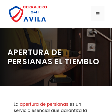
Saltar
al
MENÚ
contenido
APERTURA DE
PERSIANAS EL TIEMBLO
La
apertura de persianas
es un
servicio esencial que garantiza la