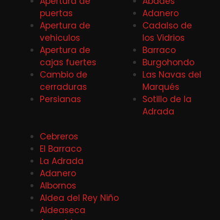
Apertura de
Abades
puertas
Adanero
Apertura de
Cadalso de
vehiculos
los Vidrios
Apertura de
Barraco
cajas fuertes
Burgohondo
Cambio de
Las Navas del
cerraduras
Marqués
Persianas
Sotillo de la
Adrada
Cebreros
El Barraco
La Adrada
Adanero
Albornos
Aldea del Rey Niño
Aldeaseca