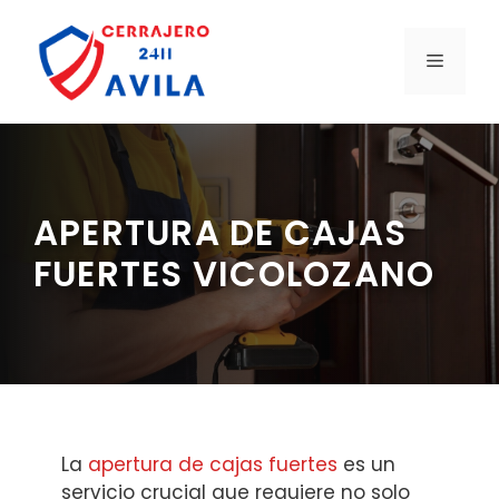
Saltar
al
MENÚ
contenido
APERTURA DE CAJAS
FUERTES VICOLOZANO
La
apertura de cajas fuertes
es un
servicio crucial que requiere no solo