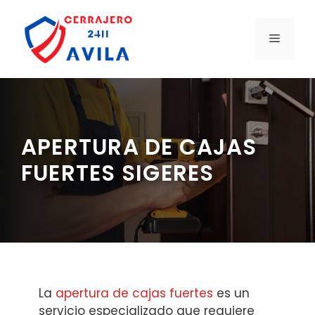
Saltar
al
MENÚ
contenido
APERTURA DE CAJAS
FUERTES SIGERES
La
apertura de cajas fuertes
es un
servicio especializado que requiere