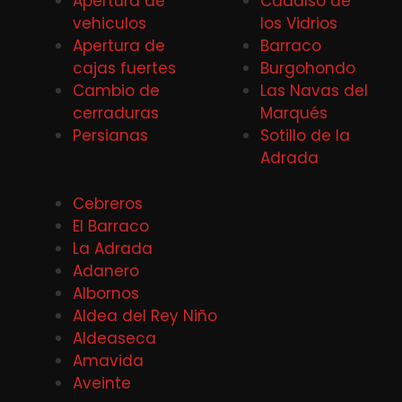
Apertura de
Cadalso de
vehiculos
los Vidrios
Apertura de
Barraco
cajas fuertes
Burgohondo
Cambio de
Las Navas del
cerraduras
Marqués
Persianas
Sotillo de la
Adrada
Cebreros
El Barraco
La Adrada
Adanero
Albornos
Aldea del Rey Niño
Aldeaseca
Amavida
Aveinte