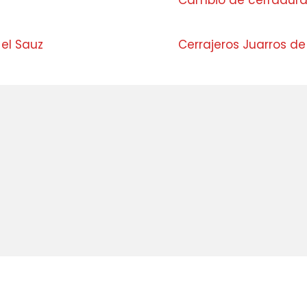
s
Cambio de cerraduras
 el Sauz
Cerrajeros Juarros de