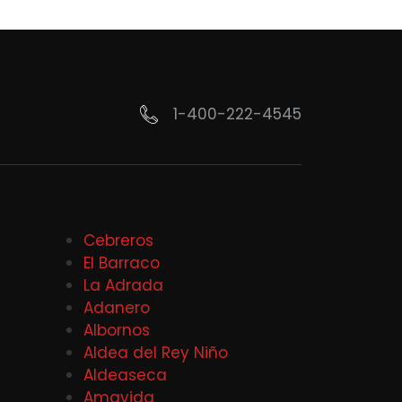
1-400-222-4545
Cebreros
El Barraco
La Adrada
Adanero
Albornos
Aldea del Rey Niño
Aldeaseca
Amavida