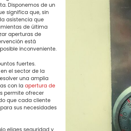
esta. Disponemos de un
e significa que, sin
la asistencia que
amientas de última
izar aperturas de
ervención está
posible inconveniente.
puntos fuertes.
n el sector de la
 resolver una amplia
das con la
apertura de
s permite ofrecer
do que cada cliente
e para sus necesidades
olo eliges seguridad y