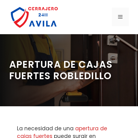
Saltar
al
MENÚ
contenido
APERTURA DE CAJAS
FUERTES ROBLEDILLO
La necesidad de una
apertura de
cajas fuertes
puede surgir en