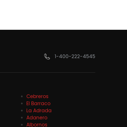
1-400-222-4545
Cebreros
El Barraco
La Adrada
Adanero
Albornos