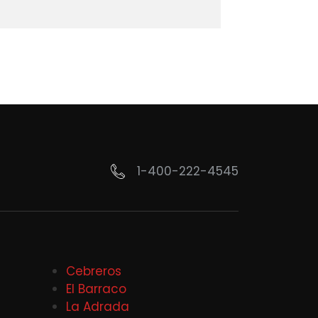
1-400-222-4545
Cebreros
El Barraco
La Adrada