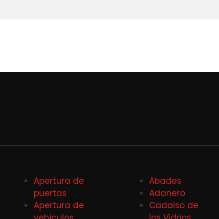
Apertura de
Abades
puertas
Adanero
Apertura de
Cadalso de
vehiculos
los Vidrios