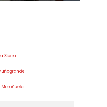
la Sierra
 Muñogrande
s Morañuela