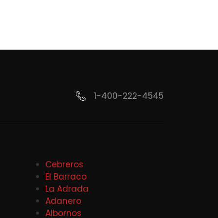
1-400-222-4545
Cebreros
El Barraco
La Adrada
Adanero
Albornos