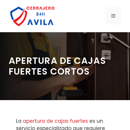
Saltar
al
MENÚ
contenido
APERTURA DE CAJAS
FUERTES CORTOS
La
apertura de cajas fuertes
es un
servicio especializado que requiere