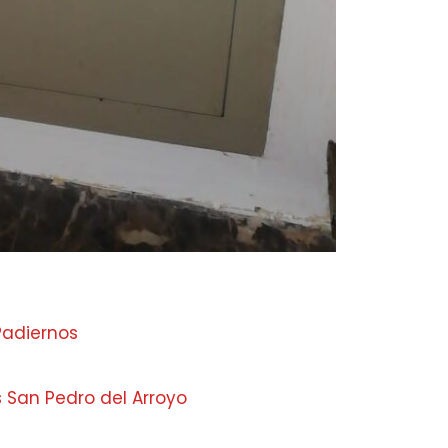
Padiernos
 San Pedro del Arroyo