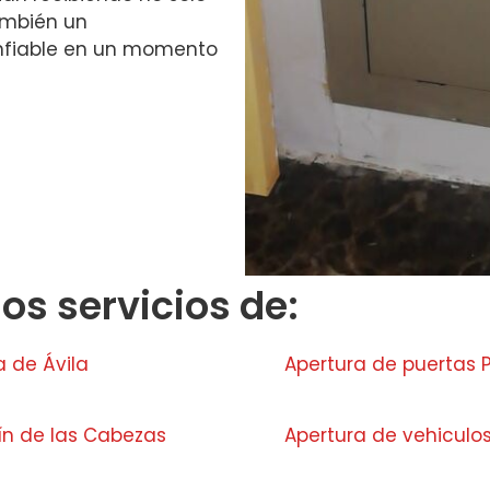
ambién un
nfiable en un momento
s servicios de:
a de Ávila
Apertura de puertas 
ín de las Cabezas
Apertura de vehiculos